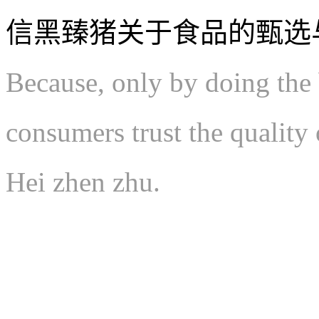
信黑臻猪关于食品的甄选
Because, only by doing the b
consumers trust the quality 
Hei zhen zhu.