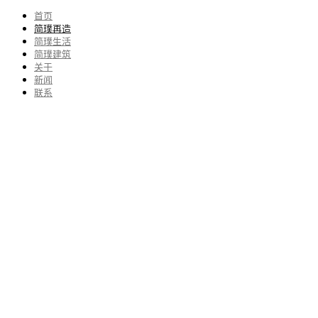
首页
简璞再造
简璞生活
简璞建筑
关于
新闻
联系