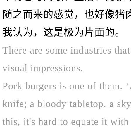
随之而来的感觉，也好像猪
我认为，这是极为片面的。
There are some industries tha
visual impressions.
Pork burgers is one of them. 
knife; a bloody tabletop, a sky
this, it's hard to equate it wit