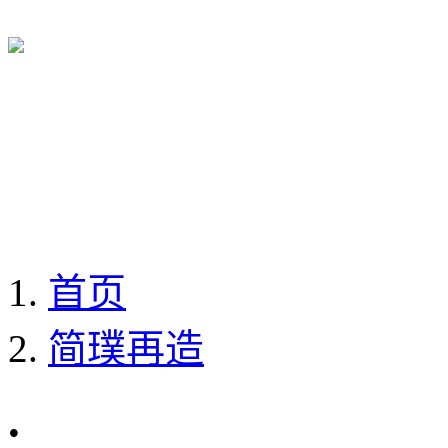
首页
简璞再造
.